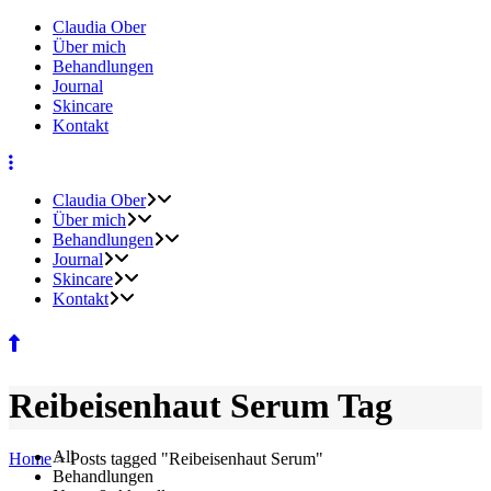
Claudia Ober
Über mich
Behandlungen
Journal
Skincare
Kontakt
Claudia Ober
Über mich
Behandlungen
Journal
Skincare
Kontakt
Reibeisenhaut Serum Tag
All
Home
>
Posts tagged "Reibeisenhaut Serum"
Behandlungen