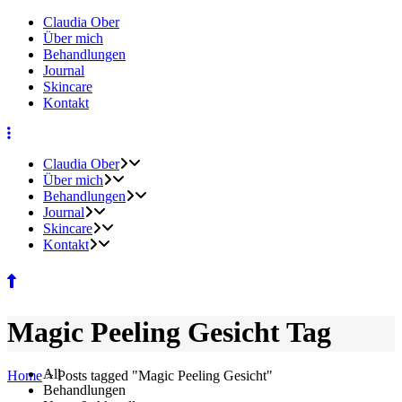
Claudia Ober
Über mich
Behandlungen
Journal
Skincare
Kontakt
Claudia Ober
Über mich
Behandlungen
Journal
Skincare
Kontakt
Magic Peeling Gesicht Tag
All
Home
>
Posts tagged "Magic Peeling Gesicht"
Behandlungen