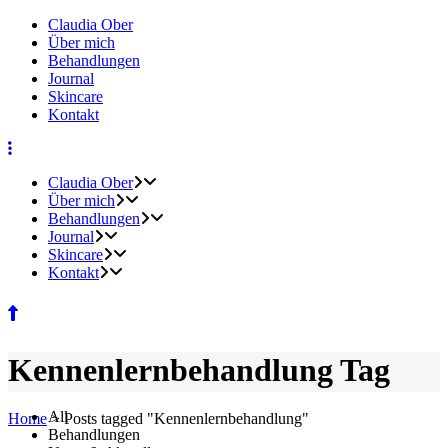
Claudia Ober
Über mich
Behandlungen
Journal
Skincare
Kontakt
Claudia Ober
Über mich
Behandlungen
Journal
Skincare
Kontakt
Kennenlernbehandlung Tag
All
Home
>
Posts tagged "Kennenlernbehandlung"
Behandlungen