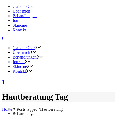
Claudia Ober
Über mich
Behandlungen
Journal
Skincare
Kontakt
Claudia Ober
Über mich
Behandlungen
Journal
Skincare
Kontakt
Hautberatung Tag
All
Home
>
Posts tagged "Hautberatung"
Behandlungen